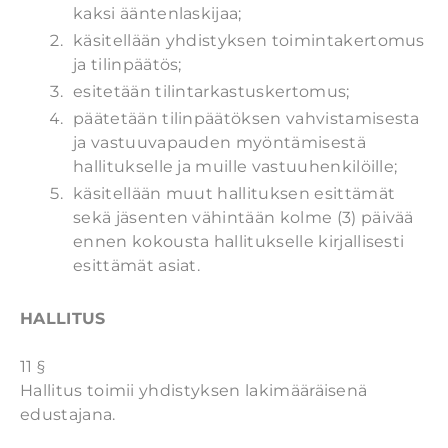
kaksi ääntenlaskijaa;
käsitellään yhdistyksen toimintakertomus
ja tilinpäätös;
esitetään tilintarkastuskertomus;
päätetään tilinpäätöksen vahvistamisesta
ja vastuuvapauden myöntämisestä
hallitukselle ja muille vastuuhenkilöille;
käsitellään muut hallituksen esittämät
sekä jäsenten vähintään kolme (3) päivää
ennen kokousta hallitukselle kirjallisesti
esittämät asiat.
HALLITUS
11 §
Hallitus toimii yhdistyksen lakimääräisenä
edustajana.