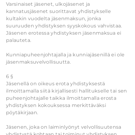
Varsinaiset jäsenet, ulkojäsenet ja
kannatusjäsenet suorittavat yhdistykselle
kultakin vuodelta jäsenmaksun, jonka
suuruuden yhdistyksen syyskokous vahvistaa.
Jäsenen erotessa yhdistyksen jäsenmaksua ei
palauteta.
Kunniapuheenjohtajalla ja kunniajäsenillä ei ole
jäsenmaksuvelvollisuutta.
6 §
Jäsenellä on oikeus erota yhdistyksestä
ilmoittamalla siitä kirjallisesti hallitukselle tai sen
puheenjohtajalle taikka ilmoittamalla erosta
yhdistyksen kokouksessa merkittäväksi
pöytäkirjaan.
Jäsenen, joka on laiminlyönyt velvollisuutensa
yhdistystä kohtaan tai toiminut yhdistyksen