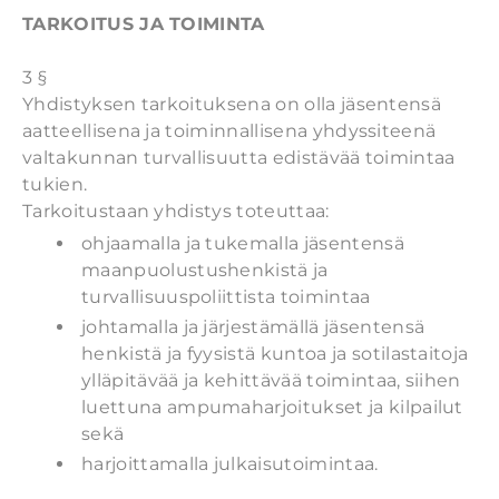
TARKOITUS JA TOIMINTA
3 §
Yhdistyksen tarkoituksena on olla jäsentensä
aatteellisena ja toiminnallisena yhdyssiteenä
valtakunnan turvallisuutta edistävää toimintaa
tukien.
Tarkoitustaan yhdistys toteuttaa:
ohjaamalla ja tukemalla jäsentensä
maanpuolustushenkistä ja
turvallisuuspoliittista toimintaa
johtamalla ja järjestämällä jäsentensä
henkistä ja fyysistä kuntoa ja sotilastaitoja
ylläpitävää ja kehittävää toimintaa, siihen
luettuna ampumaharjoitukset ja kilpailut
sekä
harjoittamalla julkaisutoimintaa.