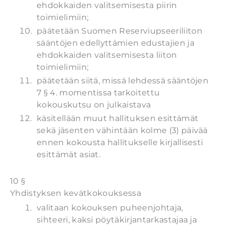
ehdokkaiden valitsemisesta piirin
toimielimiin;
päätetään Suomen Reserviupseeriliiton
sääntöjen edellyttämien edustajien ja
ehdokkaiden valitsemisesta liiton
toimielimiin;
päätetään siitä, missä lehdessä sääntöjen
7 § 4. momentissa tarkoitettu
kokouskutsu on julkaistava
käsitellään muut hallituksen esittämät
sekä jäsenten vähintään kolme (3) päivää
ennen kokousta hallitukselle kirjallisesti
esittämät asiat.
10 §
Yhdistyksen kevätkokouksessa
valitaan kokouksen puheenjohtaja,
sihteeri, kaksi pöytäkirjantarkastajaa ja