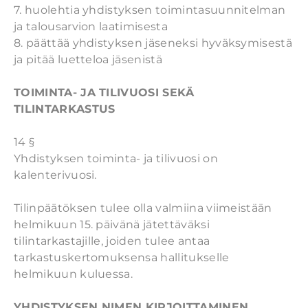
7. huolehtia yhdistyksen toimintasuunnitelman
ja talousarvion laatimisesta
8. päättää yhdistyksen jäseneksi hyväksymisestä
ja pitää luetteloa jäsenistä
TOIMINTA- JA TILIVUOSI SEKÄ
TILINTARKASTUS
14 §
Yhdistyksen toiminta- ja tilivuosi on
kalenterivuosi.
Tilinpäätöksen tulee olla valmiina viimeistään
helmikuun 15. päivänä jätettäväksi
tilintarkastajille, joiden tulee antaa
tarkastuskertomuksensa hallitukselle
helmikuun kuluessa.
YHDISTYKSEN NIMEN KIRJOITTAMINEN