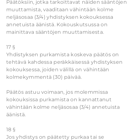
Päätöksiin, jotka tarkoittavat näiden sääntöjen
muuttamista, vaaditaan vähintään kolme
neljäsosaa (3/4) yhdistyksen kokouksessa
annetuista äänistä. Kokouskutsussa on
mainittava sääntöjen muuttamisesta.
17 §
Yhdistyksen purkamista koskeva päätös on
tehtävä kahdessa peräkkäisessä yhdistyksen
kokouksessa, joiden välillä on vähintään
kolmekymmentä (30) päivää.
Päätös astuu voimaan, jos molemmissa
kokouksissa purkamista on kannattanut
vähintään kolme neljäsosaa (3/4) annetuista
äänistä.
18 §
Jos yhdistys on päätetty purkaa tai se