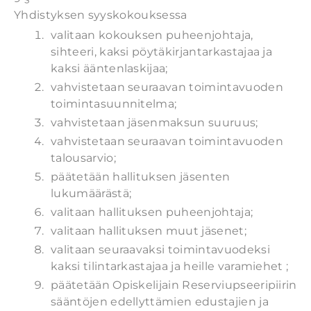
Yhdistyksen syyskokouksessa
valitaan kokouksen puheenjohtaja,
sihteeri, kaksi pöytäkirjantarkastajaa ja
kaksi ääntenlaskijaa;
vahvistetaan seuraavan toimintavuoden
toimintasuunnitelma;
vahvistetaan jäsenmaksun suuruus;
vahvistetaan seuraavan toimintavuoden
talousarvio;
päätetään hallituksen jäsenten
lukumäärästä;
valitaan hallituksen puheenjohtaja;
valitaan hallituksen muut jäsenet;
valitaan seuraavaksi toimintavuodeksi
kaksi tilintarkastajaa ja heille varamiehet ;
päätetään Opiskelijain Reserviupseeripiirin
sääntöjen edellyttämien edustajien ja