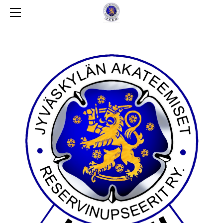
ETUSIVU
TOIMINTA
YHTEYSTIEDOT / HALLITUS
GALLERIA
JÄSENEKSI
SÄÄNNÖT