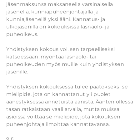
jäsenmaksunsa maksaneella varsinaisella
jäsenellä, kunniapuheenjohtajalla ja
kunniajäsenellä yksi ääni. Kannatus- ja
ulkojäsenillä on kokouksissa läsnäolo- ja
puheoikeus.
Yhdistyksen kokous voi, sen tarpeelliseksi
katsoessaan, myöntää läsnäolo- tai
puheoikeuden myös muille kuin yhdistyksen
jäsenille.
Yhdistyksen kokouksessa tulee päätökseksi se
mielipide, jota on kannattanut yli puolet
äänestyksessä annetuista äänistä. Äänten ollessa
tasan ratkaistaan vaali arvalla, mutta muissa
asioissa voittaa se mielipide, jota kokouksen
puheenjohtaja ilmoittaa kannattavansa.
9 §