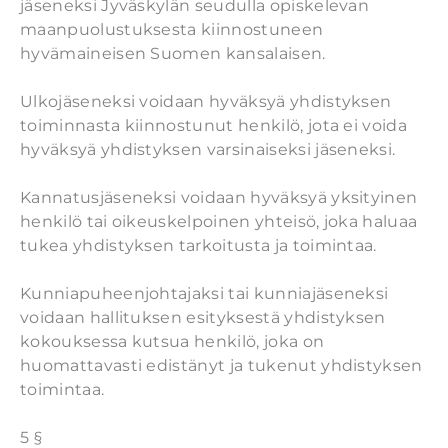
jäseneksi Jyväskylän seudulla opiskelevan
maanpuolustuksesta kiinnostuneen
hyvämaineisen Suomen kansalaisen.
Ulkojäseneksi voidaan hyväksyä yhdistyksen
toiminnasta kiinnostunut henkilö, jota ei voida
hyväksyä yhdistyksen varsinaiseksi jäseneksi.
Kannatusjäseneksi voidaan hyväksyä yksityinen
henkilö tai oikeuskelpoinen yhteisö, joka haluaa
tukea yhdistyksen tarkoitusta ja toimintaa.
Kunniapuheenjohtajaksi tai kunniajäseneksi
voidaan hallituksen esityksestä yhdistyksen
kokouksessa kutsua henkilö, joka on
huomattavasti edistänyt ja tukenut yhdistyksen
toimintaa.
5 §